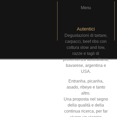
Una selezione di
sapori
Autentici
Degustazioni di tartare,
carpacci, beef ribs con
cottura slow and low,
razze e tagli di
provenienza australiana,
bavarese, argentina e
USA.
Entranha, picanha,
asado, ribeye e tanto
altro.
Una proposta nel segno
della qualità e della
continua ricerca, per far