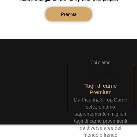
Prenota
Churrasco Brasiliano
e
Tagli di carne
Premium
Da Picanha’s Top Carne
selezioniamo
sapientemente i migliori
tagli di carne provenienti
da diverse aree del
mondo offrendo